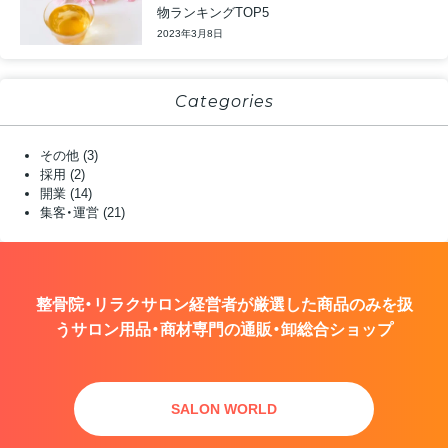
物ランキングTOP5
2023年3月8日
Categories
その他
(3)
採用
(2)
開業
(14)
集客・運営
(21)
整骨院・リラクサロン経営者が厳選した商品のみを扱
う
サロン用品・商材専門の通販・卸総合ショップ
SALON WORLD