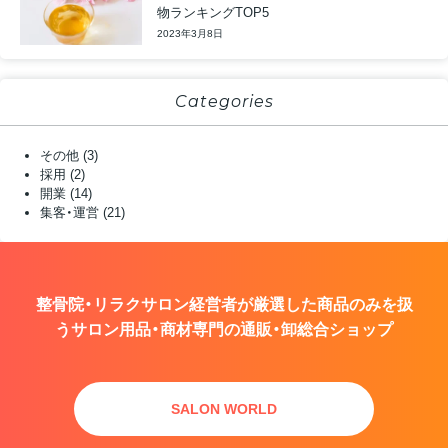
物ランキングTOP5
2023年3月8日
Categories
その他
(3)
採用
(2)
開業
(14)
集客・運営
(21)
整骨院・リラクサロン経営者が厳選した商品のみを扱
う
サロン用品・商材専門の通販・卸総合ショップ
SALON WORLD